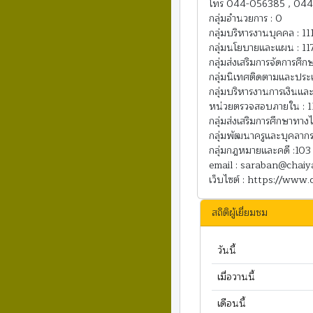
โทร 044-056385 , 04
กลุ่มอำนวยการ : 0
กลุ่มบริหารงานบุคคล : 11
กลุ่มนโยบายและแผน : 11
กลุ่มส่งเสริมการจัดการศึกษ
กลุ่มนิเทศติดตามและประ
กลุ่มบริหารงานการเงินและ
หน่วยตรวจสอบภายใน : 1
กลุ่มส่งเสริมการศึกษาทาง
กลุ่มพัฒนาครูและบุคลากร
กลุ่มกฎหมายและคดี :103
email : saraban@chai
เว็บไซต์ : https://www
สถิติผู้เยี่ยมชม
วันนี้
เมื่อวานนี้
เดือนนี้