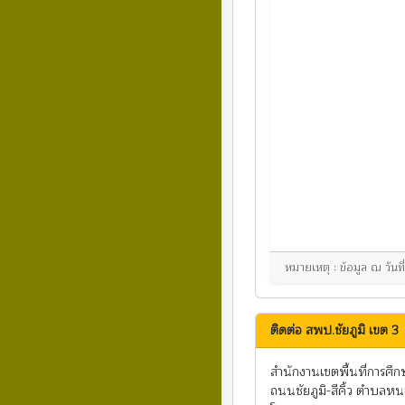
หมายเหตุ : ข้อมูล ณ วัน
ติดต่อ สพป.ชัยภูมิ เขต 3
สำนักงานเขตพื้นที่การศึ
ถนนชัยภูมิ-สีคิ้ว ตำบลหน